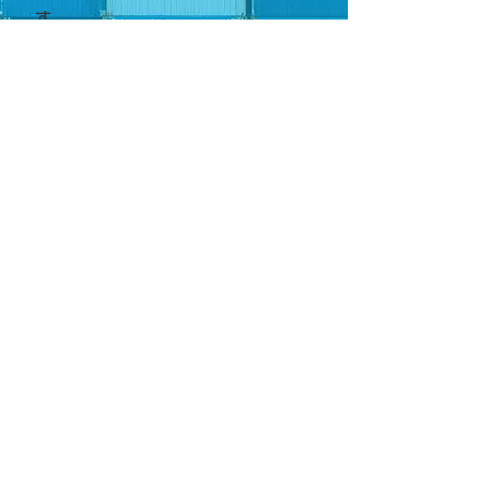
す。
お問い合わせ
〒701-3202
岡山県備前市日生町寒河2570番地31 サンバ
ース2階
TEL:0869-92-4797
FAX:
0869-72-2178
グループ企業